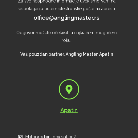
Za sve neophodne informacije uvek smo Vam na
raspolaganju putem elektronske pošte na adresu:
office@anglingmaster.rs
Odgovor možete očekivati u najkraćem mogućem
roku.
Vaš pouzdan partner, Angling Master, Apatin
Apatin
Maloprodajni objekat br 2