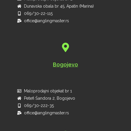
Dunavska obala br 45, Apatin (Marina)
069/30-22-115
office@anglingmaster.rs
Bogojevo
Maloprodajni objekat br 1
Petefi Šandora 2, Bogojevo
069/30-222-35
office@anglingmaster.rs