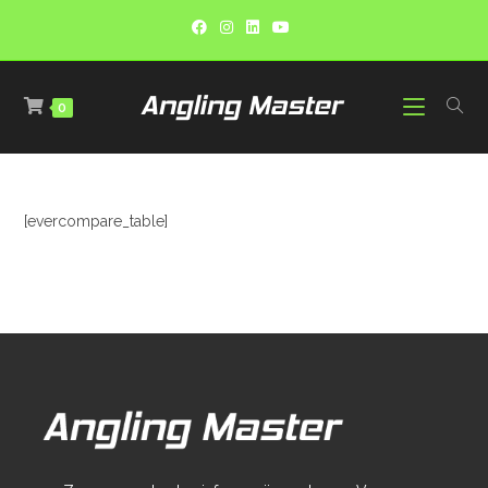
0
[evercompare_table]