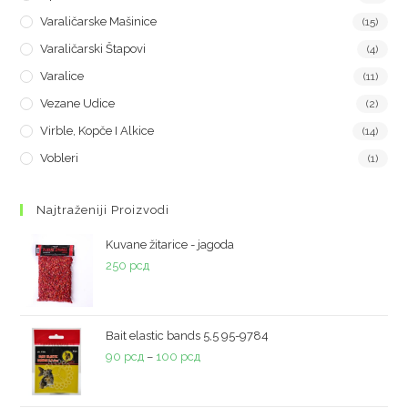
Varaličarske Mašinice
(15)
Varaličarski Štapovi
(4)
Varalice
(11)
Vezane Udice
(2)
Virble, Kopče I Alkice
(14)
Vobleri
(1)
Najtraženiji Proizvodi
Kuvane žitarice - jagoda
250
рсд
Bait elastic bands 5,5 95-9784
90
рсд
–
100
рсд