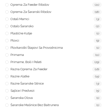
Oprema Za Feeder Ribolov
(21)
Oprema Za Šaranski Ribolov
(18)
Ostali Mamci
(3)
Ostalo Šaransko
(2)
Plastične Kutije
(1)
Plovci
(9)
Plovkaroški Štapovi Sa Provodnicima
(1)
Primama
(11)
Primame, Boili I Peleti
(29)
Razna Oprema Za Feeder
(16)
Razne Alatke
(15)
Razne Šaranske Sitnice
(3)
Sajlice I Predvezi
(5)
Šaranska Olova
(1)
Šaranske Mašinice Bez Baitrunera
(1)