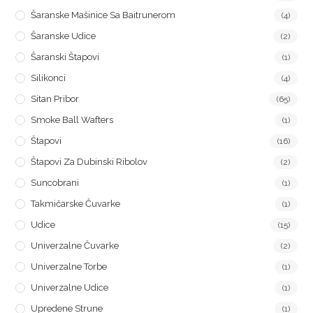
Šaranske Mašinice Sa Baitrunerom
(4)
Šaranske Udice
(2)
Šaranski Štapovi
(1)
Silikonci
(4)
Sitan Pribor
(65)
Smoke Ball Wafters
(1)
Štapovi
(16)
Štapovi Za Dubinski Ribolov
(2)
Suncobrani
(1)
Takmičarske Čuvarke
(1)
Udice
(15)
Univerzalne Čuvarke
(2)
Univerzalne Torbe
(1)
Univerzalne Udice
(1)
Upredene Strune
(1)