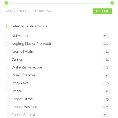
CENA:
370 РСД
—
15.000 РСД
FILTER
Kategorije Proizvoda
AM Method
(10)
Angling Master Proizvodi
(22)
Arome I Aditivi
(4)
Čamci
(4)
Drške Za Meredove
(2)
Držači Štapova
(1)
Džig Glave
(6)
Džigovi
(1)
Feeder Držači
(5)
Feeder Mašinice
(21)
Feeder Štapovi
(10)