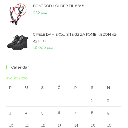
BOAT ROD HOLDER FIL 6618
950
рсд
CIPELE DAM EXQUISITE G2 ZA KOMBINEZON 42-
43 FILC
16.000
рсд
Calendar
avgust 2026.
P
U
S
Č
P
S
N
1
2
3
4
5
6
7
8
9
10
11
12
13
14
15
16