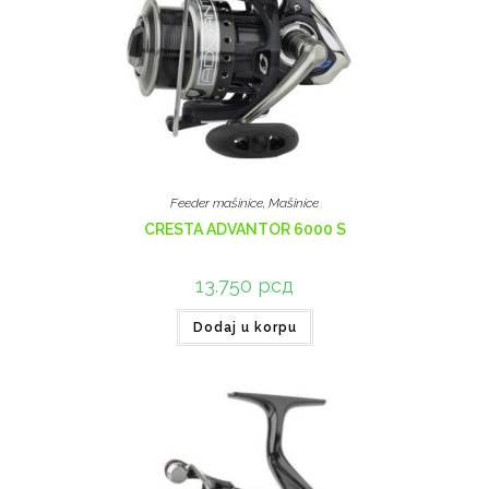
Feeder mašinice
,
Mašinice
CRESTA ADVANTOR 6000 S
13.750
рсд
Dodaj u korpu