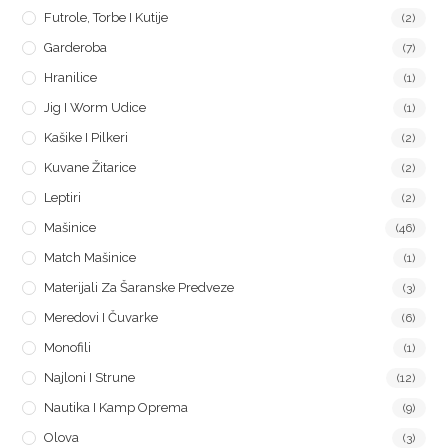
Futrole, Torbe I Kutije
(2)
Garderoba
(7)
Hranilice
(1)
Jig I Worm Udice
(1)
Kašike I Pilkeri
(2)
Kuvane Žitarice
(2)
Leptiri
(2)
Mašinice
(46)
Match Mašinice
(1)
Materijali Za Šaranske Predveze
(3)
Meredovi I Čuvarke
(6)
Monofili
(1)
Najloni I Strune
(12)
Nautika I Kamp Oprema
(9)
Olova
(3)