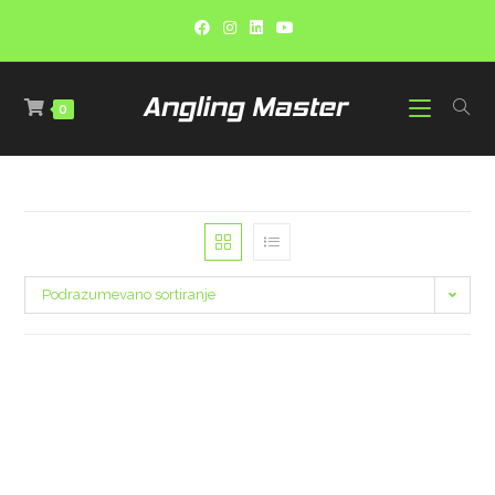
0
Podrazumevano sortiranje