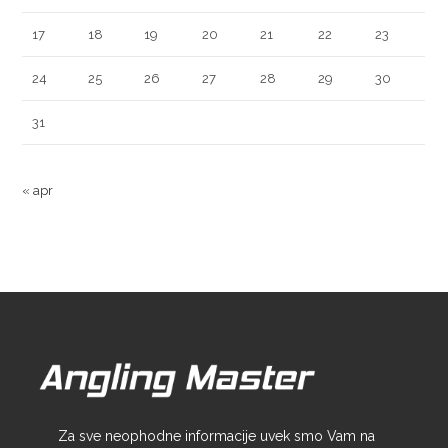
17
18
19
20
21
22
23
24
25
26
27
28
29
30
31
« apr
Za sve neophodne informacije uvek smo Vam na