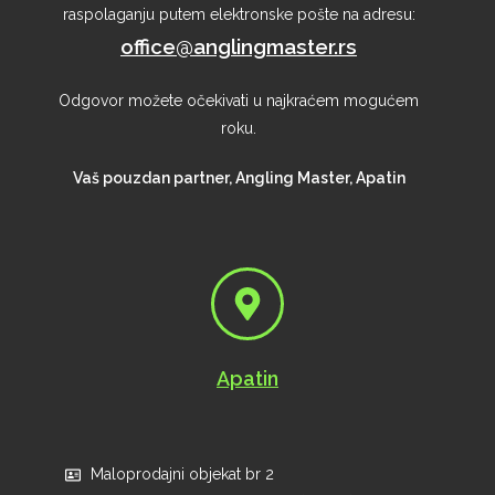
raspolaganju putem elektronske pošte na adresu:
office@anglingmaster.rs
Odgovor možete očekivati u najkraćem mogućem
roku.
Vaš pouzdan partner, Angling Master, Apatin
Apatin
Maloprodajni objekat br 2