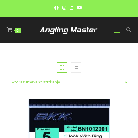
0
Podrazumevano sortiranje