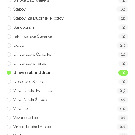
Smoke Ball Wafters
(1)
Štapovi
(16)
Štapovi Za Dubinski Ribolov
(2)
Suncobrani
(1)
Takmičarske Čuvarke
(1)
Udice
(15)
Univerzalne Čuvarke
(2)
Univerzalne Torbe
(1)
Univerzalne Udice
(1)
Upredene Strune
(1)
Varaličarske Mašinice
(15)
Varaličarski Štapovi
(4)
Varalice
(11)
Vezane Udice
(2)
Virble, Kopče I Alkice
(14)