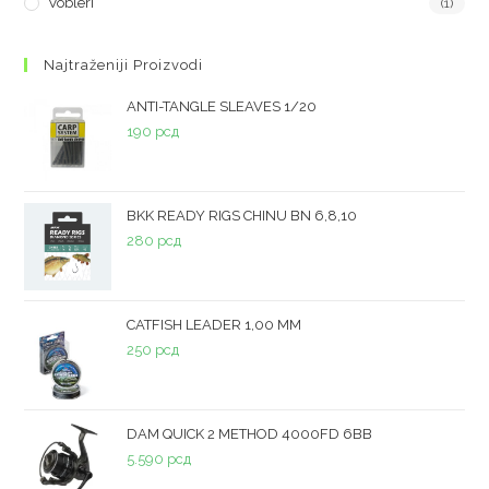
Vobleri
(1)
Najtraženiji Proizvodi
ANTI-TANGLE SLEAVES 1/20
190
рсд
BKK READY RIGS CHINU BN 6,8,10
280
рсд
CATFISH LEADER 1,00 MM
250
рсд
DAM QUICK 2 METHOD 4000FD 6BB
5.590
рсд