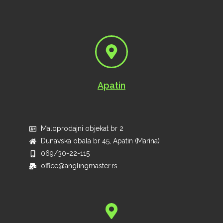
Apatin
Maloprodajni objekat br 2
Dunavska obala br 45, Apatin (Marina)
069/30-22-115
office@anglingmaster.rs