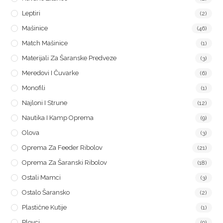
Leptiri
(2)
Mašinice
(46)
Match Mašinice
(1)
Materijali Za Šaranske Predveze
(3)
Meredovi I Čuvarke
(6)
Monofili
(1)
Najloni I Strune
(12)
Nautika I Kamp Oprema
(9)
Olova
(3)
Oprema Za Feeder Ribolov
(21)
Oprema Za Šaranski Ribolov
(18)
Ostali Mamci
(3)
Ostalo Šaransko
(2)
Plastične Kutije
(1)
Plovci
(9)