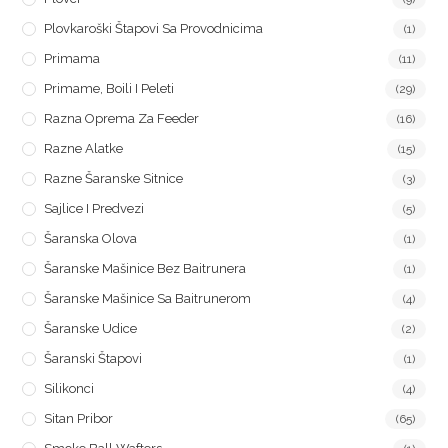
Plovkaroški Štapovi Sa Provodnicima
(1)
Primama
(11)
Primame, Boili I Peleti
(29)
Razna Oprema Za Feeder
(16)
Razne Alatke
(15)
Razne Šaranske Sitnice
(3)
Sajlice I Predvezi
(5)
Šaranska Olova
(1)
Šaranske Mašinice Bez Baitrunera
(1)
Šaranske Mašinice Sa Baitrunerom
(4)
Šaranske Udice
(2)
Šaranski Štapovi
(1)
Silikonci
(4)
Sitan Pribor
(65)