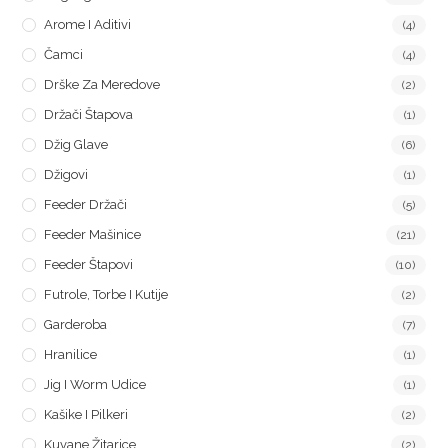
Arome I Aditivi
(4)
Čamci
(4)
Drške Za Meredove
(2)
Držači Štapova
(1)
Džig Glave
(6)
Džigovi
(1)
Feeder Držači
(5)
Feeder Mašinice
(21)
Feeder Štapovi
(10)
Futrole, Torbe I Kutije
(2)
Garderoba
(7)
Hranilice
(1)
Jig I Worm Udice
(1)
Kašike I Pilkeri
(2)
Kuvane Žitarice
(2)