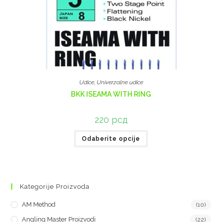
Udice
,
Univerzalne udice
BKK ISEAMA WITH RING
220
рсд
Odaberite opcije
Kategorije Proizvoda
AM Method
(10)
Angling Master Proizvodi
(22)