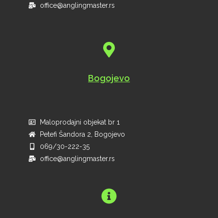
office@anglingmaster.rs
Bogojevo
Maloprodajni objekat br 1
Petefi Šandora 2, Bogojevo
069/30-222-35
office@anglingmaster.rs