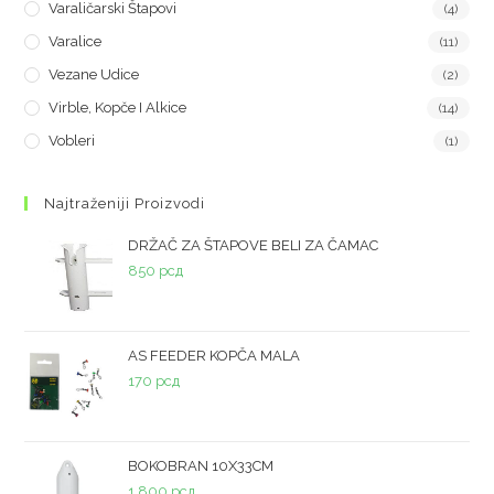
Varaličarski Štapovi
(4)
Varalice
(11)
Vezane Udice
(2)
Virble, Kopče I Alkice
(14)
Vobleri
(1)
Najtraženiji Proizvodi
DRŽAČ ZA ŠTAPOVE BELI ZA ČAMAC
850
рсд
AS FEEDER KOPČA MALA
170
рсд
BOKOBRAN 10X33CM
1.800
рсд