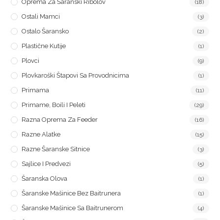
Oprema Za Šaranski Ribolov
(18)
Ostali Mamci
(3)
Ostalo Šaransko
(2)
Plastične Kutije
(1)
Plovci
(9)
Plovkaroški Štapovi Sa Provodnicima
(1)
Primama
(11)
Primame, Boili I Peleti
(29)
Razna Oprema Za Feeder
(16)
Razne Alatke
(15)
Razne Šaranske Sitnice
(3)
Sajlice I Predvezi
(5)
Šaranska Olova
(1)
Šaranske Mašinice Bez Baitrunera
(1)
Šaranske Mašinice Sa Baitrunerom
(4)