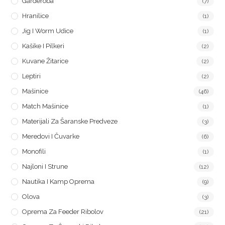
Garderoba
(7)
Hranilice
(1)
Jig I Worm Udice
(1)
Kašike I Pilkeri
(2)
Kuvane Žitarice
(2)
Leptiri
(2)
Mašinice
(46)
Match Mašinice
(1)
Materijali Za Šaranske Predveze
(3)
Meredovi I Čuvarke
(6)
Monofili
(1)
Najloni I Strune
(12)
Nautika I Kamp Oprema
(9)
Olova
(3)
Oprema Za Feeder Ribolov
(21)