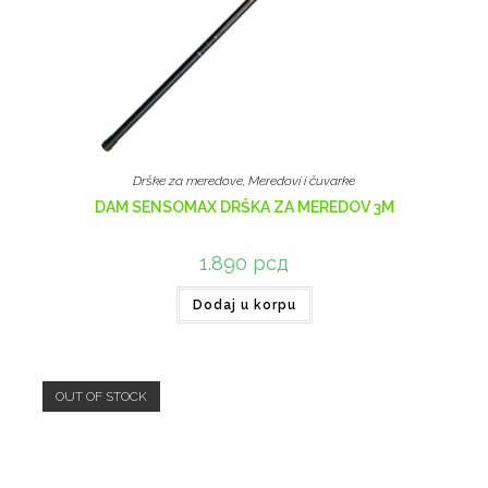
Drške za meredove
,
Meredovi i čuvarke
DAM SENSOMAX DRŠKA ZA MEREDOV 3M
1.890
рсд
Dodaj u korpu
OUT OF STOCK