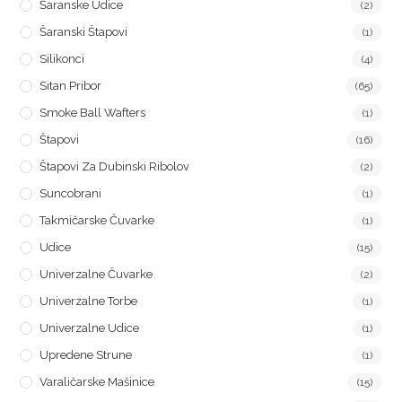
Šaranske Udice
(2)
Šaranski Štapovi
(1)
Silikonci
(4)
Sitan Pribor
(65)
Smoke Ball Wafters
(1)
Štapovi
(16)
Štapovi Za Dubinski Ribolov
(2)
Suncobrani
(1)
Takmičarske Čuvarke
(1)
Udice
(15)
Univerzalne Čuvarke
(2)
Univerzalne Torbe
(1)
Univerzalne Udice
(1)
Upredene Strune
(1)
Varaličarske Mašinice
(15)