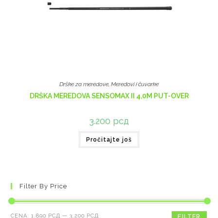
Drške za meredove
,
Meredovi i čuvarke
DRŠKA MEREDOVA SENSOMAX II 4,0M PUT-OVER
3.200
рсд
Pročitajte još
Filter By Price
CENA:
1.890 РСД
—
3.200 РСД
FILTER