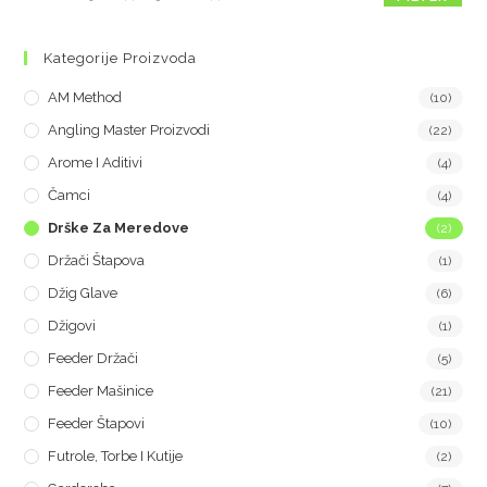
Kategorije Proizvoda
AM Method
(10)
Angling Master Proizvodi
(22)
Arome I Aditivi
(4)
Čamci
(4)
Drške Za Meredove
(2)
Držači Štapova
(1)
Džig Glave
(6)
Džigovi
(1)
Feeder Držači
(5)
Feeder Mašinice
(21)
Feeder Štapovi
(10)
Futrole, Torbe I Kutije
(2)