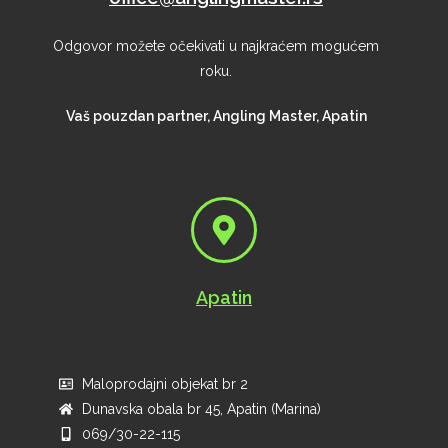
Odgovor možete očekivati u najkraćem mogućem
roku.
Vaš pouzdan partner, Angling Master, Apatin
Apatin
Maloprodajni objekat br 2
Dunavska obala br 45, Apatin (Marina)
069/30-22-115