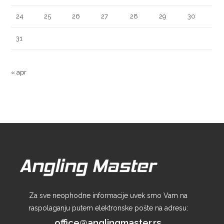
24
25
26
27
28
29
30
31
« apr
Za sve neophodne informacije uvek smo Vam na
raspolaganju putem elektronske pošte na adresu:
office@anglingmaster.rs