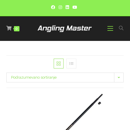
0
Podrazumevano sortiranje