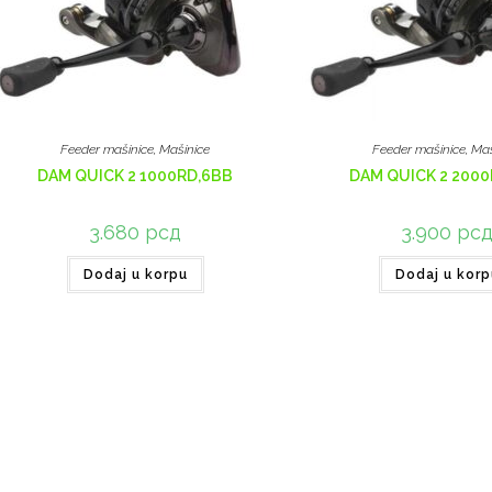
Feeder mašinice
,
Mašinice
Feeder mašinice
,
Maš
DAM QUICK 2 1000RD,6BB
DAM QUICK 2 2000
3.680
рсд
3.900
рс
Dodaj u korpu
Dodaj u korp