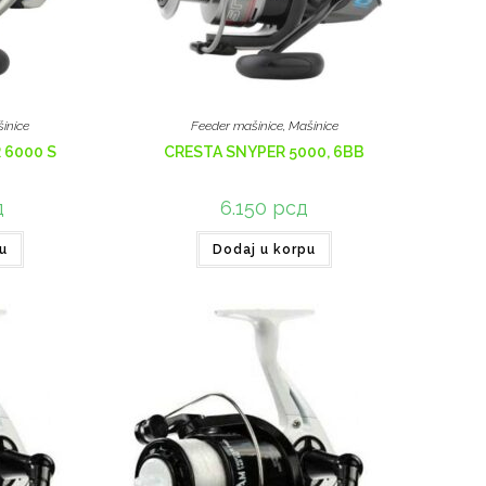
inice
Feeder mašinice
,
Mašinice
 6000 S
CRESTA SNYPER 5000, 6BB
д
6.150
рсд
u
Dodaj u korpu