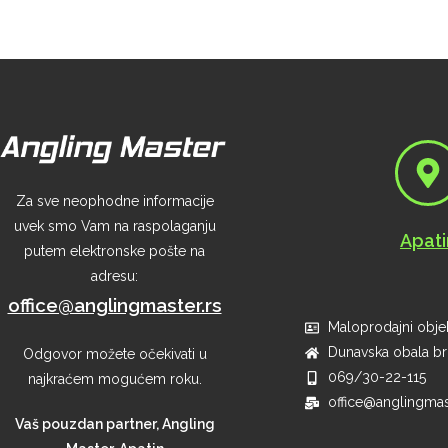
Za sve neophodne informacije
uvek smo Vam na raspolaganju
Apati
putem elektronske pošte na
adresu:
office@anglingmaster.rs
Maloprodajni objek
Dunavska obala br 
Odgovor možete očekivati u
069/30-22-115
najkraćem mogućem roku.
office@anglingmas
Vaš pouzdan partner, Angling