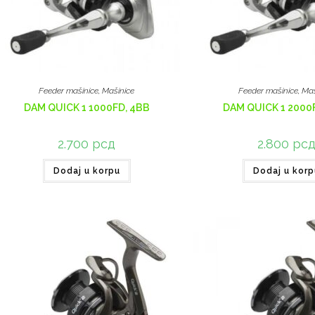
Feeder mašinice
,
Mašinice
Feeder mašinice
,
Maš
DAM QUICK 1 1000FD, 4BB
DAM QUICK 1 2000
2.700
рсд
2.800
рс
Dodaj u korpu
Dodaj u korp