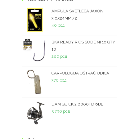
AMPULA SVETLECA JAXON
3,0X24MM /2
40
рсд
BKK READY RIGS SODE NI 10 QTY
10
280
рсд
CARPOLOGIJA OŠTRAČ UDICA
370
рсд
DAM QUICK 2 8000FD 6BB
5.790
рсд