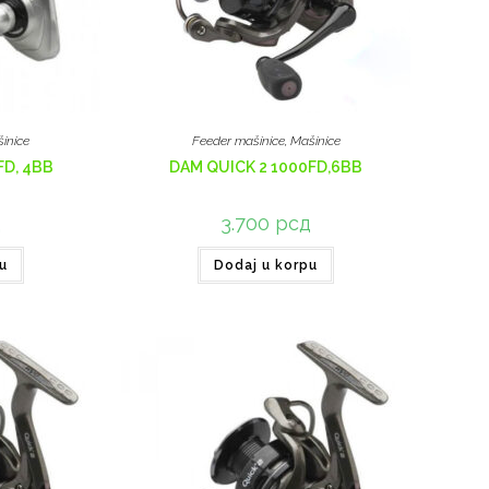
inice
Feeder mašinice
,
Mašinice
FD, 4BB
DAM QUICK 2 1000FD,6BB
д
3.700
рсд
u
Dodaj u korpu