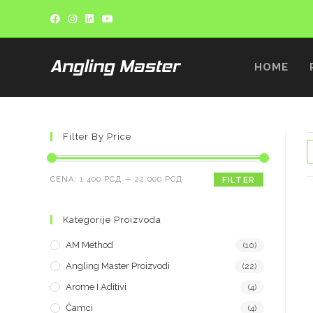
HOME
Filter By Price
CENA:
1.400 РСД
—
22.000 РСД
FILTER
Kategorije Proizvoda
AM Method
(10)
Angling Master Proizvodi
(22)
Arome I Aditivi
(4)
Čamci
(4)