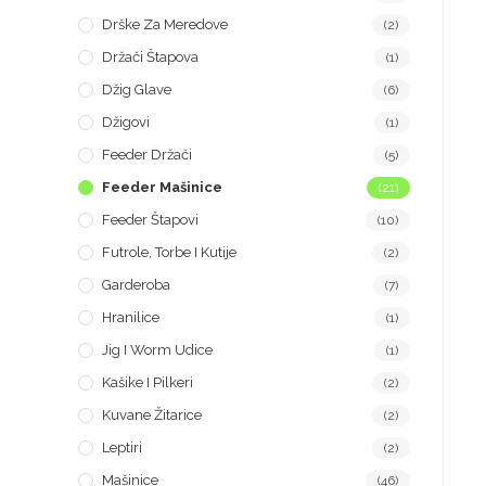
Drške Za Meredove
(2)
Držači Štapova
(1)
Džig Glave
(6)
Džigovi
(1)
Feeder Držači
(5)
Feeder Mašinice
(21)
Feeder Štapovi
(10)
Futrole, Torbe I Kutije
(2)
Garderoba
(7)
Hranilice
(1)
Jig I Worm Udice
(1)
Kašike I Pilkeri
(2)
Kuvane Žitarice
(2)
Leptiri
(2)
Mašinice
(46)