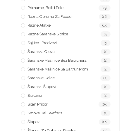
Primame, Boili I Peleti
(29)
Razna Oprema Za Feeder
(16)
Razne Alatke
(15)
Razne Šaranske Sitnice
(3)
Sajlice I Predvezi
(5)
Šaranska Olova
(1)
Šaranske Mašinice Bez Baitrunera
(1)
Šaranske Mašinice Sa Baitrunerom
(4)
Šaranske Udice
(2)
Šaranski Štapovi
(1)
Silikonci
(4)
Sitan Pribor
(65)
Smoke Ball Wafters
(1)
Štapovi
(16)
Štapovi Za Dubinski Ribolov
(2)