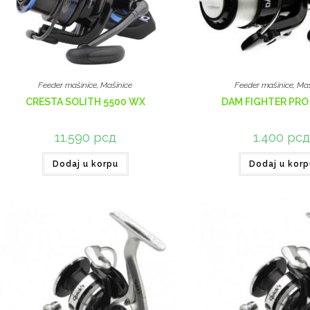
Feeder mašinice
,
Mašinice
Feeder mašinice
,
Maš
CRESTA SOLITH 5500 WX
DAM FIGHTER PRO 
11.590
рсд
1.400
рс
Dodaj u korpu
Dodaj u korp