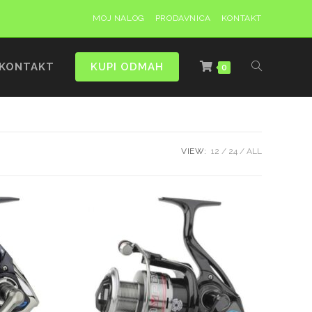
MOJ NALOG
PRODAVNICA
KONTAKT
KONTAKT
KUPI ODMAH
0
VIEW:
12
24
ALL