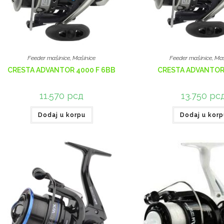
Feeder mašinice
,
Mašinice
Feeder mašinice
,
Maš
CRESTA ADVANTOR 4000 F 6BB
CRESTA ADVANTOR
11.570
рсд
13.750
рс
Dodaj u korpu
Dodaj u korp