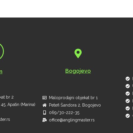
Bogojevo
n
at br 2
Maloprodajni objekat br 1
45, Apatin (Marina)
Petefi Šandora 2, Bogojevo
069/30-222-35
ter.rs
office@anglingmaster.rs