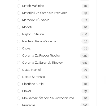
Match Mašinice
(1)
Materijali Za Šaranske Predveze
(3)
Meredovi I Čuvarke
(6)
Monofili
(1)
Najloni I Strune
(12)
Nautika I Kamp Oprema
(9)
Olova
(3)
Oprema Za Feeder Ribolov
(21)
Oprema Za Šaranski Ribolov
(18)
Ostali Mamci
(3)
Ostalo Šaransko
(2)
Plastične Kutije
(1)
Plovci
(9)
Plovkaroški Štapovi Sa Provodnicima
(1)
Primama
(11)