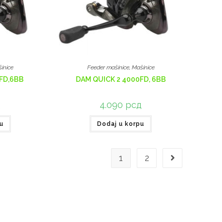
inice
Feeder mašinice
,
Mašinice
FD,6BB
DAM QUICK 2 4000FD, 6BB
д
4.090
рсд
u
Dodaj u korpu
1
2