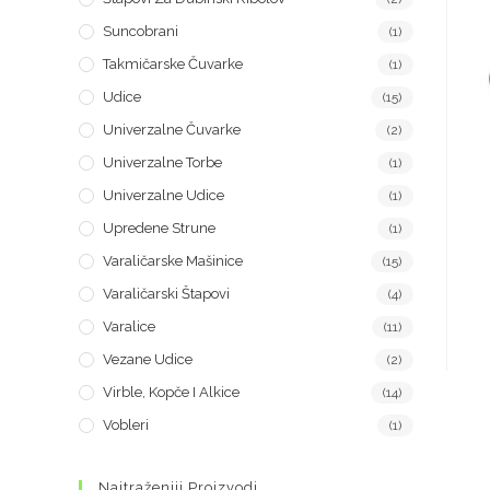
Suncobrani
(1)
Takmičarske Čuvarke
(1)
Udice
(15)
Univerzalne Čuvarke
(2)
Univerzalne Torbe
(1)
Univerzalne Udice
(1)
Upredene Strune
(1)
Varaličarske Mašinice
(15)
Varaličarski Štapovi
(4)
Varalice
(11)
Vezane Udice
(2)
Virble, Kopče I Alkice
(14)
Vobleri
(1)
Najtraženiji Proizvodi