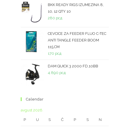
BKK READY RIGS IZUMEZINA 8,
10, 12 QTY 10
280
рсд
CEVCICE ZA FEEDER FLUO C-TEC
ANTI TANGLE FEEDER BOOM
115,CM
170
рсд
DAM QUICK 3 2000 FD,10BB
4.890
рсд
Calendar
avgust 2026.
P
U
S
Č
P
S
N