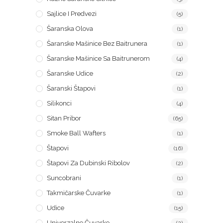
Sajlice I Predvezi
(5)
Šaranska Olova
(1)
Šaranske Mašinice Bez Baitrunera
(1)
Šaranske Mašinice Sa Baitrunerom
(4)
Šaranske Udice
(2)
Šaranski Štapovi
(1)
Silikonci
(4)
Sitan Pribor
(65)
Smoke Ball Wafters
(1)
Štapovi
(16)
Štapovi Za Dubinski Ribolov
(2)
Suncobrani
(1)
Takmičarske Čuvarke
(1)
Udice
(15)
Univerzalne Čuvarke