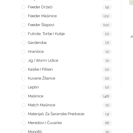
Feeder Držači
(5)
Feeder Mašinice
(21)
Feeder Štapovi
(10)
Futrole, Torbe I Kutije
(2)
A
Garderoba
(7)
Hranilice
(1)
Jig I Worm Udice
(1)
Kašike I Pilkeri
(2)
Kuvane Žitarice
(2)
Leptiri
(2)
Mašinice
(46)
Match Mašinice
(1)
Materijali Za Šaranske Predveze
(3)
Meredovi I Čuvarke
(6)
Monofili
(1)