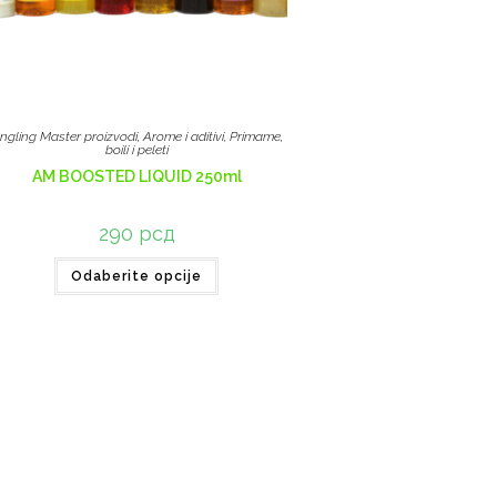
ngling Master proizvodi
,
Arome i aditivi
,
Primame,
boili i peleti
AM BOOSTED LIQUID 250ml
290
рсд
Odaberite opcije