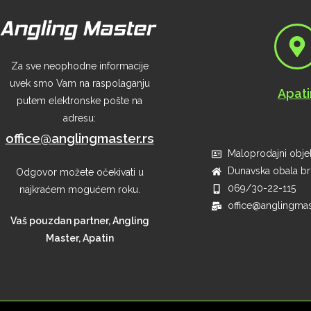
Za sve neophodne informacije
uvek smo Vam na raspolaganju
Apati
putem elektronske pošte na
adresu:
office@anglingmaster.rs
Maloprodajni objek
Dunavska obala br 
Odgovor možete očekivati u
069/30-22-115
najkraćem mogućem roku.
office@anglingmas
Vaš pouzdan partner, Angling
Master, Apatin