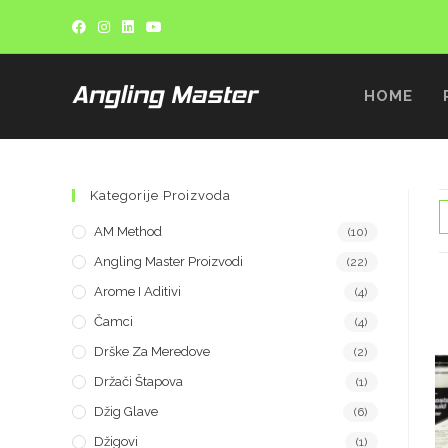
HOME
Kategorije Proizvoda
AM Method
(10)
Angling Master Proizvodi
(22)
Arome I Aditivi
(4)
Čamci
(4)
Drške Za Meredove
(2)
Držači Štapova
(1)
Džig Glave
(6)
Džigovi
(1)