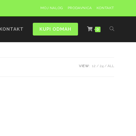
MOJ NALOG
PRODAVNICA
KONTAKT
KONTAKT
KUPI ODMAH
0
VIEW:
12
24
ALL