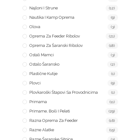
Najloni I Strune
(12)
Nautika I Kamp Oprema
(9)
Olova
(3)
Oprema Za Feeder Ribolov
(21)
Oprema Za Šaranski Ribolov
(18)
Ostali Mamci
(3)
Ostalo Šaransko
(2)
Plastične Kutije
(1)
Plovci
(9)
Plovkaroški Štapovi Sa Provodnicima
(1)
Primama
(11)
Primame, Boili I Peleti
(29)
Razna Oprema Za Feeder
(16)
Razne Alatke
(15)
Razne Šaranske Sitnice
(3)