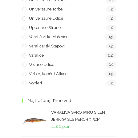
(2)
Univerzalne Torbe
(1)
Univerzalne Udice
(1)
Upredene Strune
(1)
Varaličarske Mašinice
(15)
Varaličarski Štapovi
(4)
Varalice
(11)
Vezane Udice
(2)
Virble, Kopče I Alkice
(14)
Vobleri
(1)
Najtraženiji Proizvodi
VARALICA SPRO IKIRU SILENT
JERK 95 SLS PERCH 9,5CM
1.180
рсд