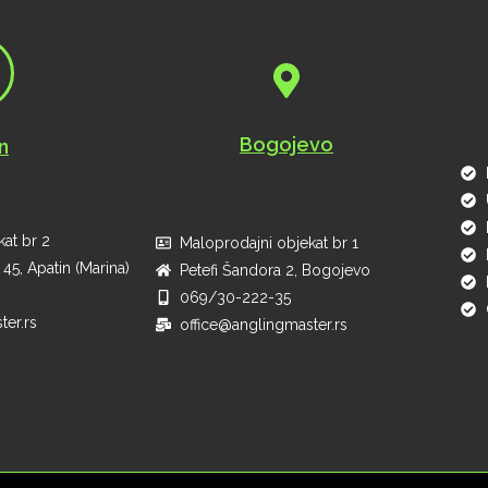
Bogojevo
n
at br 2
Maloprodajni objekat br 1
45, Apatin (Marina)
Petefi Šandora 2, Bogojevo
069/30-222-35
ter.rs
office@anglingmaster.rs