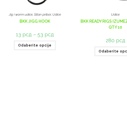
Jig i worm udice
,
Sitan pribor
,
Udice
Udice
BKK JIGG HOOK
BKK READY RIGS IZUMEZI
QTY 10
13
рсд
–
53
рсд
280
рсд
Odaberite opcije
Odaberite opc