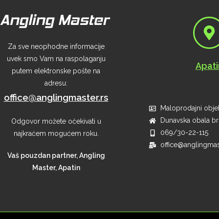
Za sve neophodne informacije
uvek smo Vam na raspolaganju
Apati
putem elektronske pošte na
adresu:
office@anglingmaster.rs
Maloprodajni objek
Dunavska obala br 
Odgovor možete očekivati u
069/30-22-115
najkraćem mogućem roku.
office@anglingmas
Vaš pouzdan partner, Angling
Master, Apatin