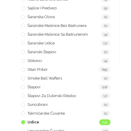
Sajlice I Predvezi
(5)
Šaranska Olova
(1)
Šaranske Mašinice Bez Baitrunera
(1)
Šaranske Mašinice Sa Baitrunerom
(4)
Šaranske Udice
(2)
Šaranski Štapovi
(1)
Silikonci
(4)
Sitan Pribor
(65)
Smoke Ball Wafters
(1)
Štapovi
(16)
Štapovi Za Dubinski Ribolov
(2)
Suncobrani
(1)
Takmičarske Čuvarke
(1)
Udice
(15)
Univerzalne Čuvarke