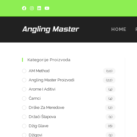
HOME
Kategorije Proizvoda
AM Method
(10)
Angling Master Proizvodi
(22)
Arome I Aditivi
(4)
Čamci
(4)
Drške Za Meredove
(2)
Držači Štapova
(1)
Džig Glave
(6)
Džigovi
(1)