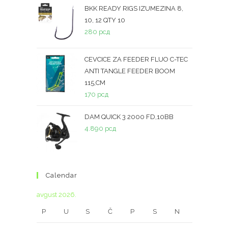
BKK READY RIGS IZUMEZINA 8,
10, 12 QTY 10
280
рсд
CEVCICE ZA FEEDER FLUO C-TEC
ANTI TANGLE FEEDER BOOM
115,CM
170
рсд
DAM QUICK 3 2000 FD,10BB
4.890
рсд
Calendar
avgust 2026.
P
U
S
Č
P
S
N