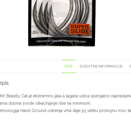
OPIS
DODATNE INFORMACIJE
Opis
KK Beastly Cat je ekstremno jaka a lagana udica specijalno napravljena
ama dubina svode otkačinjanje ribe na minimum.
ehnologija Hand Ground oštrenja vrha daje joj veliku probojnu moć tako