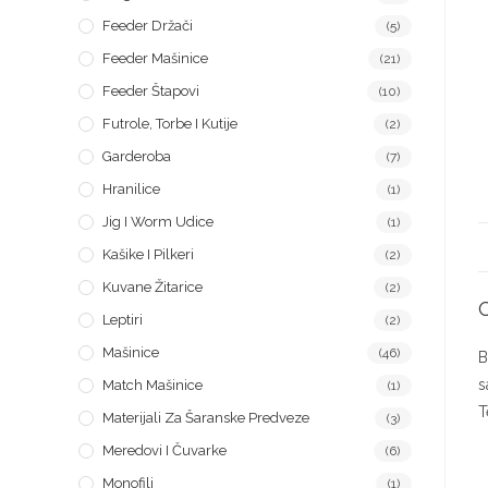
Feeder Držači
(5)
Feeder Mašinice
(21)
Feeder Štapovi
(10)
Futrole, Torbe I Kutije
(2)
Garderoba
(7)
Hranilice
(1)
Jig I Worm Udice
(1)
Kašike I Pilkeri
(2)
Kuvane Žitarice
(2)
Leptiri
(2)
Mašinice
(46)
B
s
Match Mašinice
(1)
T
Materijali Za Šaranske Predveze
(3)
Meredovi I Čuvarke
(6)
Monofili
(1)