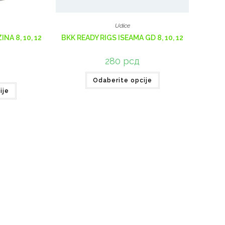
Udice
NA 8, 10, 12
BKK READY RIGS ISEAMA GD 8, 10, 12
280
рсд
Odaberite opcije
ije