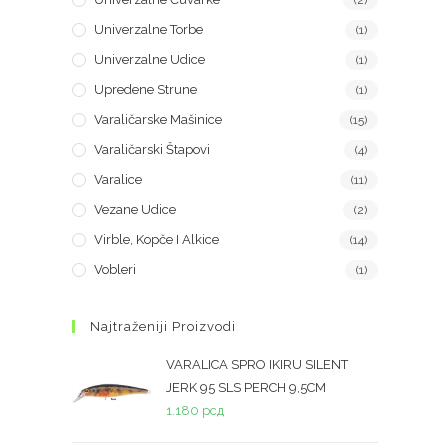
(2)
Univerzalne Torbe
(1)
Univerzalne Udice
(1)
Upredene Strune
(1)
Varaličarske Mašinice
(15)
Varaličarski Štapovi
(4)
Varalice
(11)
Vezane Udice
(2)
Virble, Kopče I Alkice
(14)
Vobleri
(1)
Najtraženiji Proizvodi
VARALICA SPRO IKIRU SILENT
JERK 95 SLS PERCH 9,5CM
1.180
рсд