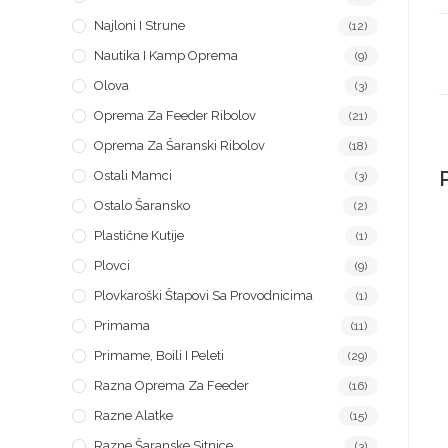
Najloni I Strune
(12)
Nautika I Kamp Oprema
(9)
Olova
(3)
Oprema Za Feeder Ribolov
(21)
Oprema Za Šaranski Ribolov
(18)
Ostali Mamci
(3)
Ostalo Šaransko
(2)
Plastične Kutije
(1)
Plovci
(9)
Plovkaroški Štapovi Sa Provodnicima
(1)
Primama
(11)
Primame, Boili I Peleti
(29)
Razna Oprema Za Feeder
(16)
Razne Alatke
(15)
Razne Šaranske Sitnice
(3)