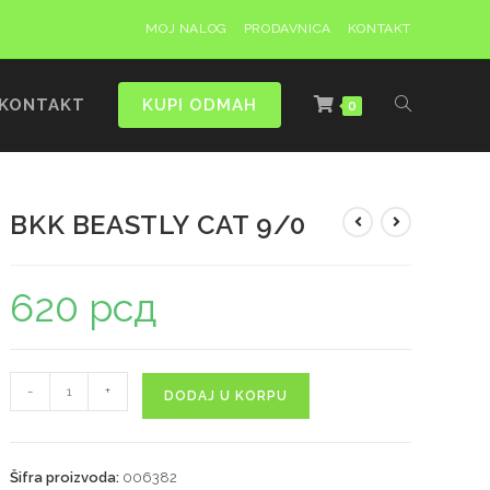
MOJ NALOG
PRODAVNICA
KONTAKT
KONTAKT
KUPI ODMAH
0
BKK BEASTLY CAT 9/0
620
рсд
-
+
DODAJ U KORPU
Šifra proizvoda:
006382