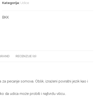
Kategorija:
Udice
BKK
BRAND
RECENZIJE (0)
 za pecanje somova. Oblik, izraženi povratni jezik kao i
 da udica može probiti i najtvrđu vilicu..