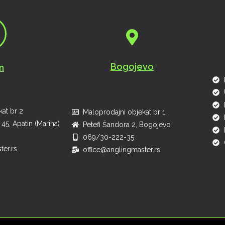
Bogojevo
n
at br 2
Maloprodajni objekat br 1
45, Apatin (Marina)
Petefi Šandora 2, Bogojevo
069/30-222-35
ter.rs
office@anglingmaster.rs