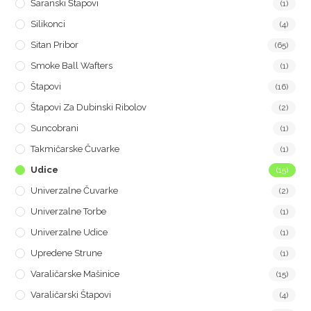
Šaranski Štapovi
(1)
Silikonci
(4)
Sitan Pribor
(65)
Smoke Ball Wafters
(1)
Štapovi
(16)
Štapovi Za Dubinski Ribolov
(2)
Suncobrani
(1)
Takmičarske Čuvarke
(1)
Udice
(15)
Univerzalne Čuvarke
(2)
Univerzalne Torbe
(1)
Univerzalne Udice
(1)
Upredene Strune
(1)
Varaličarske Mašinice
(15)
Varaličarski Štapovi
(4)