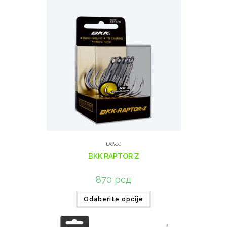
Udice
BKK RAPTOR Z
870
рсд
Odaberite opcije