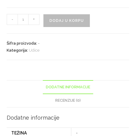
-
+
DODAJ U KORPU
Šifra proizvoda:
-
Kategorija:
Udice
DODATNE INFORMACIJE
RECENZIJE (0)
Dodatne informacije
TEŽINA
-