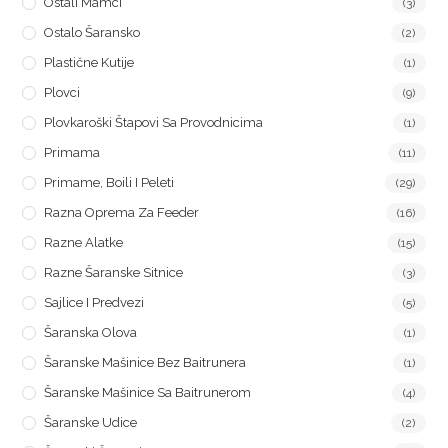
Ostali Mamci
(3)
Ostalo Šaransko
(2)
Plastične Kutije
(1)
Plovci
(9)
Plovkaroški Štapovi Sa Provodnicima
(1)
Primama
(11)
Primame, Boili I Peleti
(29)
Razna Oprema Za Feeder
(16)
Razne Alatke
(15)
Razne Šaranske Sitnice
(3)
Sajlice I Predvezi
(5)
Šaranska Olova
(1)
Šaranske Mašinice Bez Baitrunera
(1)
Šaranske Mašinice Sa Baitrunerom
(4)
Šaranske Udice
(2)