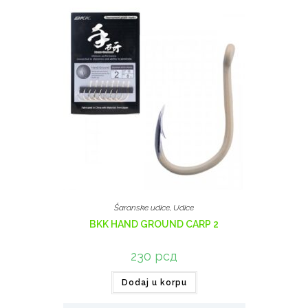
Šaranske udice
,
Udice
BKK HAND GROUND CARP 2
230
рсд
Dodaj u korpu