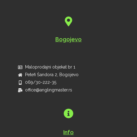
Bogojevo
Maloprodajni objekat br 1
Petefi Šandora 2, Bogojevo
069/30-222-35
office@anglingmaster.rs
Info