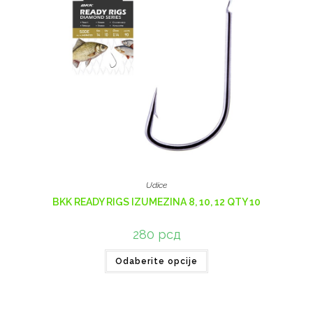
Udice
BKK READY RIGS IZUMEZINA 8, 10, 12 QTY 10
280
рсд
Odaberite opcije