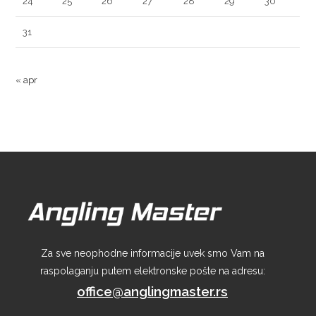
24
25
26
27
28
29
30
31
« apr
Za sve neophodne informacije uvek smo Vam na
raspolaganju putem elektronske pošte na adresu:
office@anglingmaster.rs