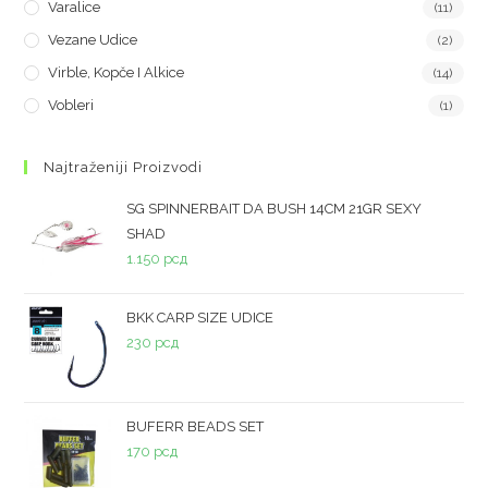
Varalice
(11)
Vezane Udice
(2)
Virble, Kopče I Alkice
(14)
Vobleri
(1)
Najtraženiji Proizvodi
SG SPINNERBAIT DA BUSH 14CM 21GR SEXY
SHAD
1.150
рсд
BKK CARP SIZE UDICE
230
рсд
BUFERR BEADS SET
170
рсд