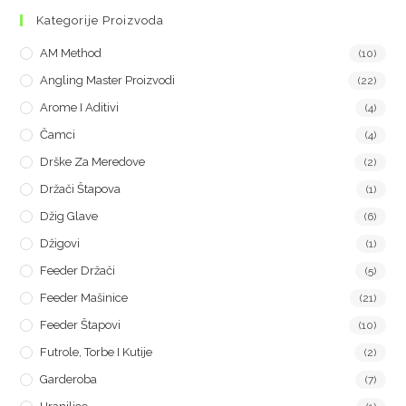
Kategorije Proizvoda
AM Method
(10)
Angling Master Proizvodi
(22)
Arome I Aditivi
(4)
Čamci
(4)
Drške Za Meredove
(2)
Držači Štapova
(1)
Džig Glave
(6)
Džigovi
(1)
Feeder Držači
(5)
Feeder Mašinice
(21)
Feeder Štapovi
(10)
Futrole, Torbe I Kutije
(2)
Garderoba
(7)