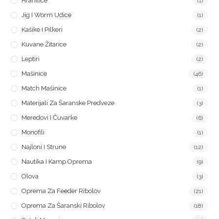
Hranilice
(1)
Jig I Worm Udice
(1)
Kašike I Pilkeri
(2)
Kuvane Žitarice
(2)
Leptiri
(2)
Mašinice
(46)
Match Mašinice
(1)
Materijali Za Šaranske Predveze
(3)
Meredovi I Čuvarke
(6)
Monofili
(1)
Najloni I Strune
(12)
Nautika I Kamp Oprema
(9)
Olova
(3)
Oprema Za Feeder Ribolov
(21)
Oprema Za Šaranski Ribolov
(18)