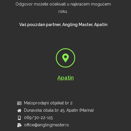
Odgovor možete očekivati u najkraćem mogućem
roku.
Vaš pouzdan partner, Angling Master, Apatin
Apatin
Maloprodajni objekat br 2
Dunavska obala br 45, Apatin (Marina)
069/30-22-115
office@anglingmaster.rs