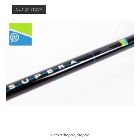
OUT OF STOCK
Feeder štapovi
,
Štapovi