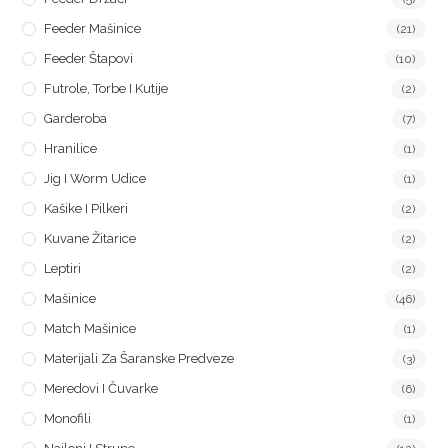
Feeder Mašinice
(21)
Feeder Štapovi
(10)
Futrole, Torbe I Kutije
(2)
Garderoba
(7)
Hranilice
(1)
Jig I Worm Udice
(1)
Kašike I Pilkeri
(2)
Kuvane Žitarice
(2)
Leptiri
(2)
Mašinice
(46)
Match Mašinice
(1)
Materijali Za Šaranske Predveze
(3)
Meredovi I Čuvarke
(6)
Monofili
(1)