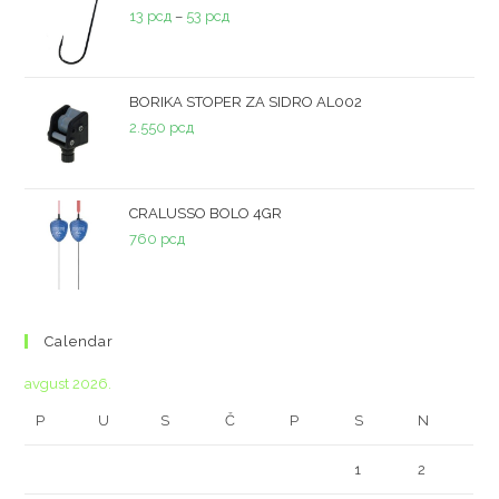
13
рсд
–
53
рсд
BORIKA STOPER ZA SIDRO AL002
2.550
рсд
CRALUSSO BOLO 4GR
760
рсд
Calendar
avgust 2026.
P
U
S
Č
P
S
N
1
2