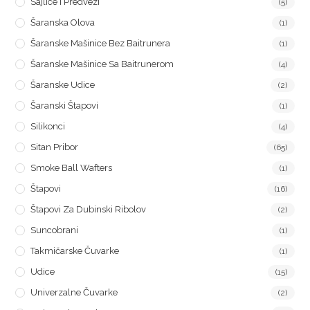
Sajlice I Predvezi
(5)
Šaranska Olova
(1)
Šaranske Mašinice Bez Baitrunera
(1)
Šaranske Mašinice Sa Baitrunerom
(4)
Šaranske Udice
(2)
Šaranski Štapovi
(1)
Silikonci
(4)
Sitan Pribor
(65)
Smoke Ball Wafters
(1)
Štapovi
(16)
Štapovi Za Dubinski Ribolov
(2)
Suncobrani
(1)
Takmičarske Čuvarke
(1)
Udice
(15)
Univerzalne Čuvarke
(2)