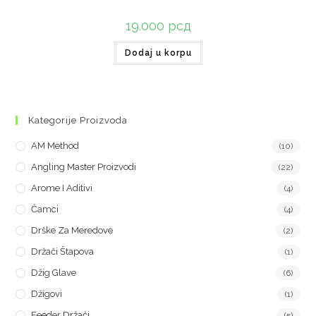
19.000
рсд
Dodaj u korpu
Kategorije Proizvoda
AM Method
(10)
Angling Master Proizvodi
(22)
Arome I Aditivi
(4)
Čamci
(4)
Drške Za Meredove
(2)
Držači Štapova
(1)
Džig Glave
(6)
Džigovi
(1)
Feeder Držači
(5)