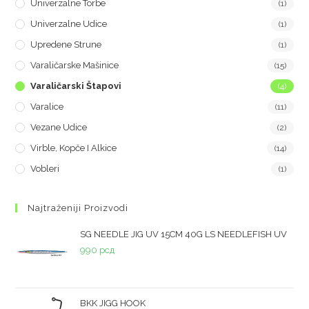
Univerzalne Torbe
(1)
Univerzalne Udice
(1)
Upredene Strune
(1)
Varaličarske Mašinice
(15)
Varaličarski Štapovi
(4)
Varalice
(11)
Vezane Udice
(2)
Virble, Kopče I Alkice
(14)
Vobleri
(1)
Najtraženiji Proizvodi
SG NEEDLE JIG UV 15CM 40G LS NEEDLEFISH UV
990
рсд
BKK JIGG HOOK