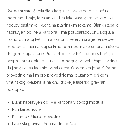
Dvodelni varaličarski štap kog krasi izuzetno mala težina i
moderan dizajn, idealan za ultra lako varaličarenje, kao i za
ribolov pastrmke i klena na planinskim rekama. Blank štapa je
napravljen od IM-8 karbona i ima poluparaboličnu akciju, a
nasuprot maloj težini ima zavidnu rezervu snage pa će bez
problema izaći na kraj sa krupnom ribom ako se ona nađe na
drugom kraju strune. Pun karbonski vrh štapa obezbeđuje
besprekornu detekciju trzaja i omogućava zabačaje zavidne
daljine čak i sa laganim varalicama. Opremljen je sa K-frame
provodnicima i micro provodnicima, plutanom drškom
vrhunskog kvaliteta, a na dnu drške je laserski graviran
poklopac.
Blank napravljen od IM8 karbona visokog modula
Pun karbonski vrh
K-frame + Micro provodnici
Laserski graviran čep na dnu drške