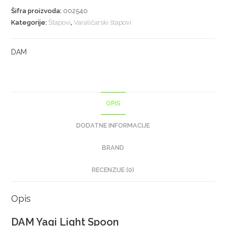
Šifra proizvoda:
002540
Kategorije:
Štapovi
,
Varaličarski štapovi
DAM
OPIS
DODATNE INFORMACIJE
BRAND
RECENZIJE (0)
Opis
DAM Yagi Light Spoon