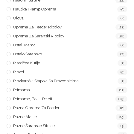
Najloni I Strune
(12)
Nautika I Kamp Oprema
(9)
Olova
(3)
Oprema Za Feeder Ribolov
(21)
Oprema Za Šaranski Ribolov
(18)
Ostali Mamci
(3)
Ostalo Šaransko
(2)
Plastične Kutije
(1)
Plovci
(9)
Plovkaroški Štapovi Sa Provodnicima
(1)
Primama
(11)
Primame, Boili I Peleti
(29)
Razna Oprema Za Feeder
(16)
Razne Alatke
(15)
Razne Šaranske Sitnice
(3)