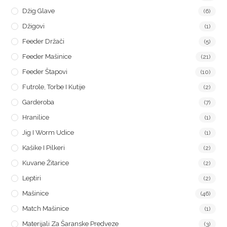
Džig Glave
(6)
Džigovi
(1)
Feeder Držači
(5)
Feeder Mašinice
(21)
Feeder Štapovi
(10)
Futrole, Torbe I Kutije
(2)
Garderoba
(7)
Hranilice
(1)
Jig I Worm Udice
(1)
Kašike I Pilkeri
(2)
Kuvane Žitarice
(2)
Leptiri
(2)
Mašinice
(46)
Match Mašinice
(1)
Materijali Za Šaranske Predveze
(3)