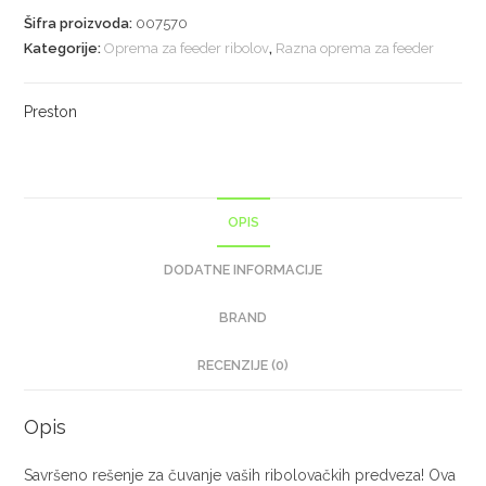
Šifra proizvoda:
007570
Kategorije:
Oprema za feeder ribolov
,
Razna oprema za feeder
Preston
OPIS
DODATNE INFORMACIJE
BRAND
RECENZIJE (0)
Opis
Savršeno rešenje za čuvanje vaših ribolovačkih predveza! Ova