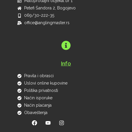
Maloprodajni objekat br 1
Petefi Šandora 2, Bogojevo
069/30-222-35
office@anglingmaster.rs
Info
Pravila i obrasci
Uslovi online kupovine
Politika privatnosti
Način isporuke
Način plaćanja
Obaveštenja