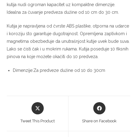
kutija nudi ogroman kapacitet uz kompaktne dimenzije.
Idealna za čuvanje predveza dužine od 10 cm do 30 cm.
Kutija je napravljena od čvrste ABS plastike, otporna na udarce
i koroziju što garantuje dugotrajnost. Opremljena zaptivkom i
magnetima obezbeđuje da unutrašnjost kutije uvek bude suva.
Lako se čisti čak i u mokrim rukama. Kutija poseduje 10 fiksnih
pinova na koje možete okačiti do 10 predveza.
Dimenzije:Za predveze dužine od 10 do 30cm
Tweet This Product
Share on Facebook