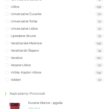
Udice
(15)
Univerzalne Čuvarke
(2)
Univerzalne Torbe
(1)
Univerzalne Udice
(1)
Upredene Strune
(1)
Varaličarske Mašinice
(15)
Varaličarski Štapovi
(4)
Varalice
(11)
Vezane Udice
(2)
Virble, Kopče I Alkice
(14)
Vobleri
(1)
Najtraženiji Proizvodi
Kuvane žitarice - jagoda
250
рсд