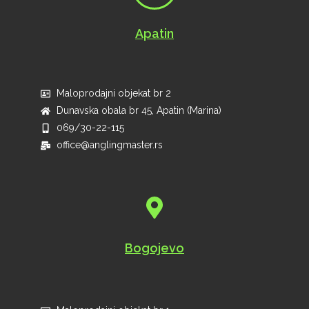
Apatin
Maloprodajni objekat br 2
Dunavska obala br 45, Apatin (Marina)
069/30-22-115
office@anglingmaster.rs
Bogojevo