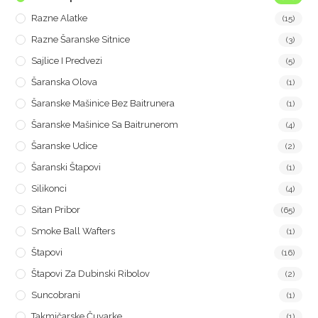
Razne Alatke
(15)
Razne Šaranske Sitnice
(3)
Sajlice I Predvezi
(5)
Šaranska Olova
(1)
Šaranske Mašinice Bez Baitrunera
(1)
Šaranske Mašinice Sa Baitrunerom
(4)
Šaranske Udice
(2)
Šaranski Štapovi
(1)
Silikonci
(4)
Sitan Pribor
(65)
Smoke Ball Wafters
(1)
Štapovi
(16)
Štapovi Za Dubinski Ribolov
(2)
Suncobrani
(1)
Takmičarske Čuvarke
(1)