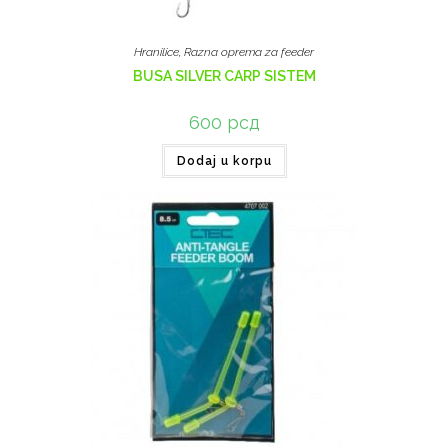
Hranilice
,
Razna oprema za feeder
BUSA SILVER CARP SISTEM
600
рсд
Dodaj u korpu