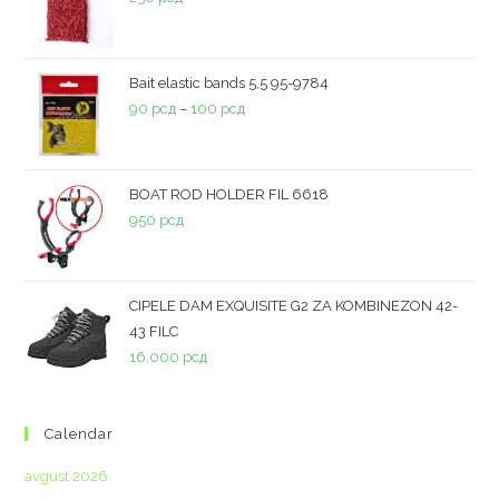
Bait elastic bands 5,5 95-9784
90
рсд
–
100
рсд
BOAT ROD HOLDER FIL 6618
950
рсд
CIPELE DAM EXQUISITE G2 ZA KOMBINEZON 42-
43 FILC
16.000
рсд
Calendar
avgust 2026.