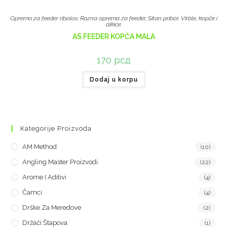
Oprema za feeder ribolov
,
Razna oprema za feeder
,
Sitan pribor
,
Virble, kopče i
alkice
AS FEEDER KOPČA MALA
170
рсд
Dodaj u korpu
Kategorije Proizvoda
AM Method
(10)
Angling Master Proizvodi
(22)
Arome I Aditivi
(4)
Čamci
(4)
Drške Za Meredove
(2)
Držači Štapova
(1)