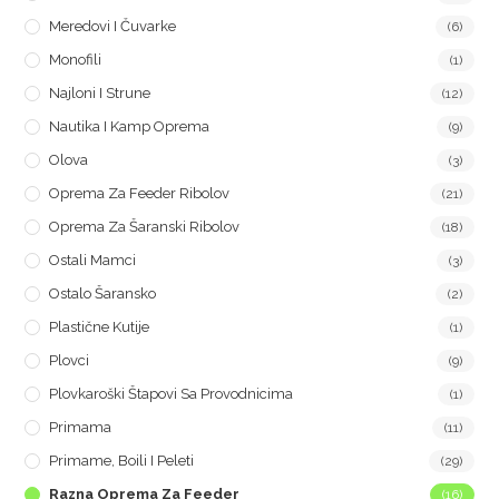
Meredovi I Čuvarke
(6)
Monofili
(1)
Najloni I Strune
(12)
Nautika I Kamp Oprema
(9)
Olova
(3)
Oprema Za Feeder Ribolov
(21)
Oprema Za Šaranski Ribolov
(18)
Ostali Mamci
(3)
Ostalo Šaransko
(2)
Plastične Kutije
(1)
Plovci
(9)
Plovkaroški Štapovi Sa Provodnicima
(1)
Primama
(11)
Primame, Boili I Peleti
(29)
Razna Oprema Za Feeder
(16)