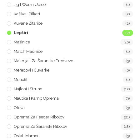
Jig I Worm Udice
(1)
Kašike I Pilkeri
(2)
Kuvane Žitarice
(2)
Leptiri
(2)
Mašinice
(46)
Match Mašinice
(1)
Materijali Za Šaranske Predveze
(3)
Meredovi I Čuvarke
(6)
Monofili
(1)
Najloni I Strune
(12)
Nautika I Kamp Oprema
(9)
Olova
(3)
Oprema Za Feeder Ribolov
(21)
Oprema Za Šaranski Ribolov
(18)
Ostali Mamci
(3)