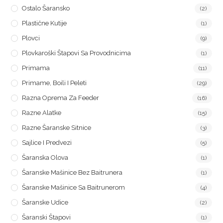
Ostalo Šaransko
(2)
Plastične Kutije
(1)
Plovci
(9)
Plovkaroški Štapovi Sa Provodnicima
(1)
Primama
(11)
Primame, Boili I Peleti
(29)
Razna Oprema Za Feeder
(16)
Razne Alatke
(15)
Razne Šaranske Sitnice
(3)
Sajlice I Predvezi
(5)
Šaranska Olova
(1)
Šaranske Mašinice Bez Baitrunera
(1)
Šaranske Mašinice Sa Baitrunerom
(4)
Šaranske Udice
(2)
Šaranski Štapovi
(1)