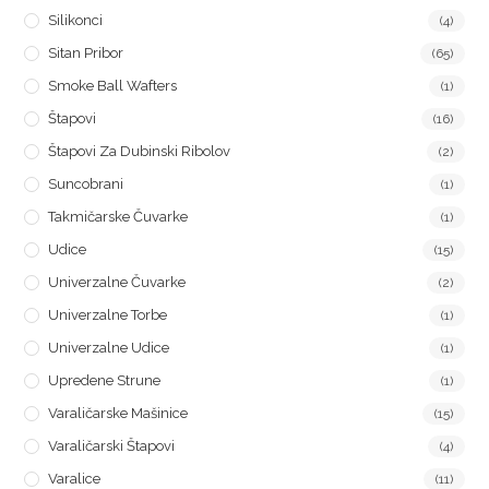
Silikonci
(4)
Sitan Pribor
(65)
Smoke Ball Wafters
(1)
Štapovi
(16)
Štapovi Za Dubinski Ribolov
(2)
Suncobrani
(1)
Takmičarske Čuvarke
(1)
Udice
(15)
Univerzalne Čuvarke
(2)
Univerzalne Torbe
(1)
Univerzalne Udice
(1)
Upredene Strune
(1)
Varaličarske Mašinice
(15)
Varaličarski Štapovi
(4)
Varalice
(11)