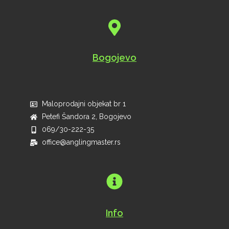
Bogojevo
Maloprodajni objekat br 1
Petefi Šandora 2, Bogojevo
069/30-222-35
office@anglingmaster.rs
Info