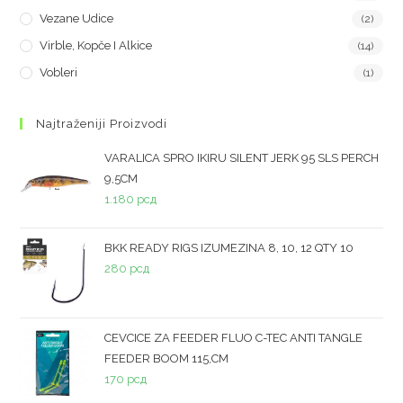
Vezane Udice
(2)
Virble, Kopče I Alkice
(14)
Vobleri
(1)
Najtraženiji Proizvodi
VARALICA SPRO IKIRU SILENT JERK 95 SLS PERCH
9,5CM
1.180
рсд
BKK READY RIGS IZUMEZINA 8, 10, 12 QTY 10
280
рсд
CEVCICE ZA FEEDER FLUO C-TEC ANTI TANGLE
FEEDER BOOM 115,CM
170
рсд