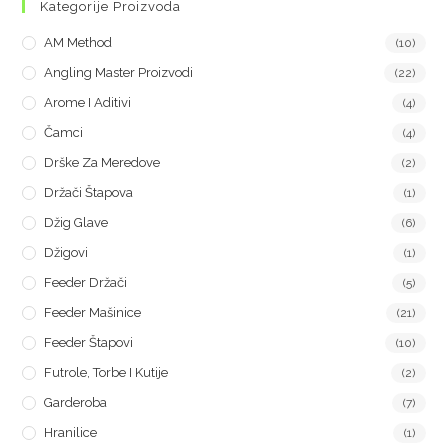
Kategorije Proizvoda
AM Method
(10)
Angling Master Proizvodi
(22)
Arome I Aditivi
(4)
Čamci
(4)
Drške Za Meredove
(2)
Držači Štapova
(1)
Džig Glave
(6)
Džigovi
(1)
Feeder Držači
(5)
Feeder Mašinice
(21)
Feeder Štapovi
(10)
Futrole, Torbe I Kutije
(2)
Garderoba
(7)
Hranilice
(1)