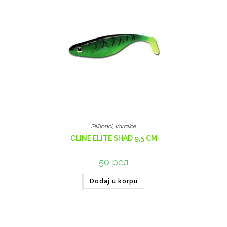
Silikonci
,
Varalice
CLINE ELITE SHAD 9,5 CM
50
рсд
Dodaj u korpu