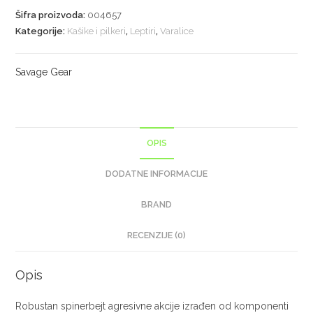
Šifra proizvoda:
004657
Kategorije:
Kašike i pilkeri
,
Leptiri
,
Varalice
Savage Gear
OPIS
DODATNE INFORMACIJE
BRAND
RECENZIJE (0)
Opis
Robustan spinerbejt agresivne akcije izrađen od komponenti