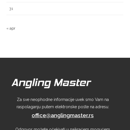
31
« apr
Za sve neophodne informacije uvek smo Vam na
raspolaganju putem elektronske pošte na adresu:
office@anglingmaster.rs
Odgovor možete očekivati u najkraćem mogućem