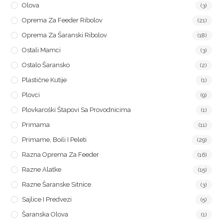
Olova
(3)
Oprema Za Feeder Ribolov
(21)
Oprema Za Šaranski Ribolov
(18)
Ostali Mamci
(3)
Ostalo Šaransko
(2)
Plastične Kutije
(1)
Plovci
(9)
Plovkaroški Štapovi Sa Provodnicima
(1)
Primama
(11)
Primame, Boili I Peleti
(29)
Razna Oprema Za Feeder
(16)
Razne Alatke
(15)
Razne Šaranske Sitnice
(3)
Sajlice I Predvezi
(5)
Šaranska Olova
(1)