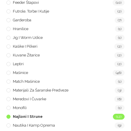
Feeder Štapovi
(10)
Futrole, Torbe I Kutije
(2)
Garderoba
(7)
Hranilice
(1)
Jig I Worm Udice
(1)
Kašike I Pilkeri
(2)
Kuvane Žitarice
(2)
Leptiri
(2)
Mašinice
(46)
Match Mašinice
(1)
Materijali Za Šaranske Predveze
(3)
Meredovi I Čuvarke
(6)
Monofili
(1)
Najloni I Strune
(12)
Nautika I Kamp Oprema
(9)