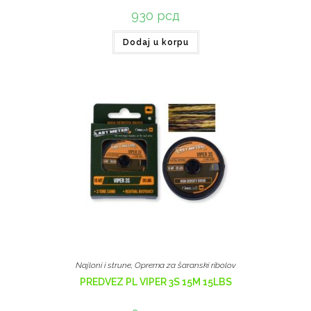
930
рсд
Dodaj u korpu
Najloni i strune
,
Oprema za šaranski ribolov
PREDVEZ PL VIPER 3S 15M 15LBS