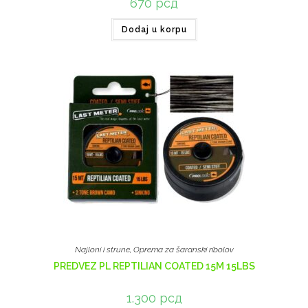
670
рсд
Dodaj u korpu
Najloni i strune
,
Oprema za šaranski ribolov
PREDVEZ PL REPTILIAN COATED 15M 15LBS
1.300
рсд