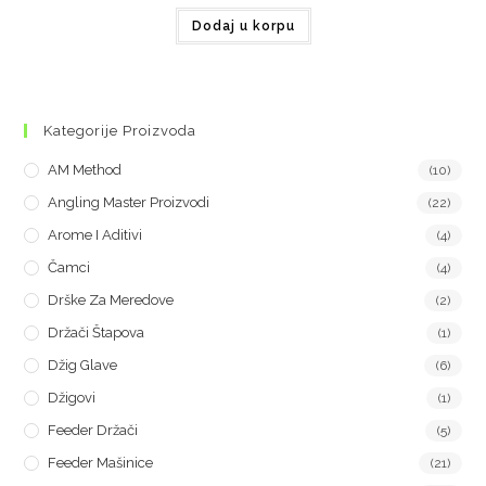
Dodaj u korpu
Kategorije Proizvoda
AM Method
(10)
Angling Master Proizvodi
(22)
Arome I Aditivi
(4)
Čamci
(4)
Drške Za Meredove
(2)
Držači Štapova
(1)
Džig Glave
(6)
Džigovi
(1)
Feeder Držači
(5)
Feeder Mašinice
(21)