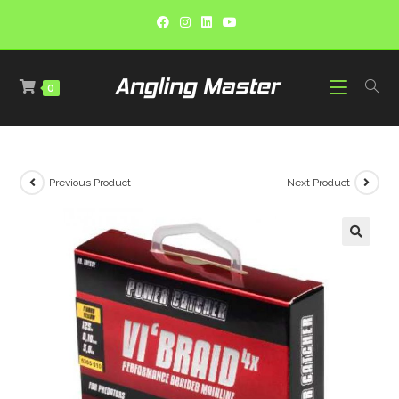
0
Previous Product
Next Product