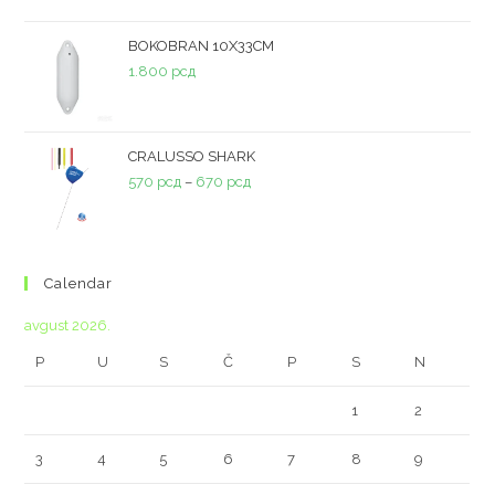
BOKOBRAN 10X33CM
1.800
рсд
CRALUSSO SHARK
570
рсд
–
670
рсд
Calendar
avgust 2026.
P
U
S
Č
P
S
N
1
2
3
4
5
6
7
8
9