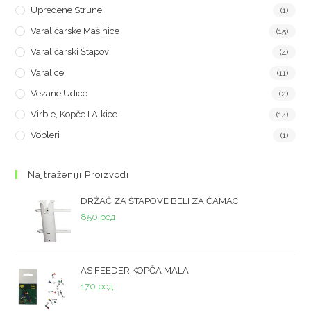
Upredene Strune
(1)
Varaličarske Mašinice
(15)
Varaličarski Štapovi
(4)
Varalice
(11)
Vezane Udice
(2)
Virble, Kopče I Alkice
(14)
Vobleri
(1)
Najtraženiji Proizvodi
DRŽAČ ZA ŠTAPOVE BELI ZA ČAMAC
850
рсд
AS FEEDER KOPČA MALA
170
рсд