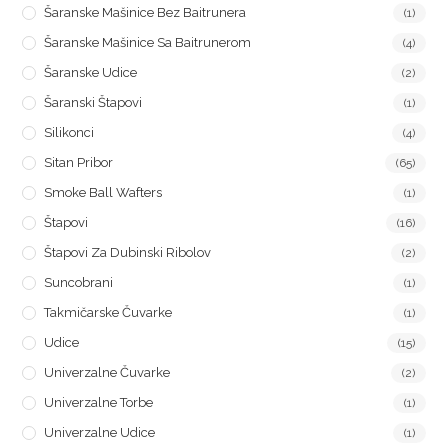
Šaranske Mašinice Bez Baitrunera
(1)
Šaranske Mašinice Sa Baitrunerom
(4)
Šaranske Udice
(2)
Šaranski Štapovi
(1)
Silikonci
(4)
Sitan Pribor
(65)
Smoke Ball Wafters
(1)
Štapovi
(16)
Štapovi Za Dubinski Ribolov
(2)
Suncobrani
(1)
Takmičarske Čuvarke
(1)
Udice
(15)
Univerzalne Čuvarke
(2)
Univerzalne Torbe
(1)
Univerzalne Udice
(1)